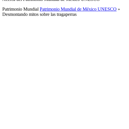
Patrimonio Mundial
Patrimonio Mundial de México UNESCO
»
Desmontando mitos sobre las tragaperras