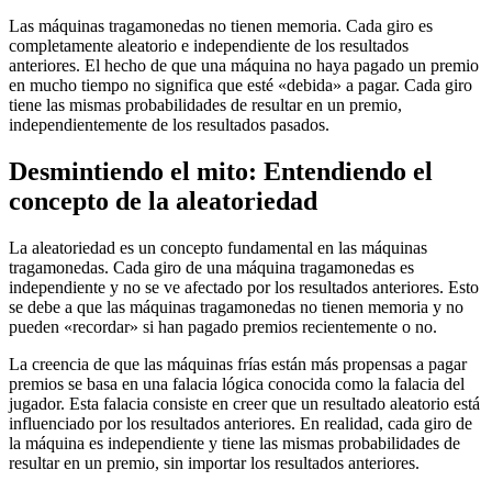
Las máquinas tragamonedas no tienen memoria. Cada giro es
completamente aleatorio e independiente de los resultados
anteriores. El hecho de que una máquina no haya pagado un premio
en mucho tiempo no significa que esté «debida» a pagar. Cada giro
tiene las mismas probabilidades de resultar en un premio,
independientemente de los resultados pasados.
Desmintiendo el mito: Entendiendo el
concepto de la aleatoriedad
La aleatoriedad es un concepto fundamental en las máquinas
tragamonedas. Cada giro de una máquina tragamonedas es
independiente y no se ve afectado por los resultados anteriores. Esto
se debe a que las máquinas tragamonedas no tienen memoria y no
pueden «recordar» si han pagado premios recientemente o no.
La creencia de que las máquinas frías están más propensas a pagar
premios se basa en una falacia lógica conocida como la falacia del
jugador. Esta falacia consiste en creer que un resultado aleatorio está
influenciado por los resultados anteriores. En realidad, cada giro de
la máquina es independiente y tiene las mismas probabilidades de
resultar en un premio, sin importar los resultados anteriores.