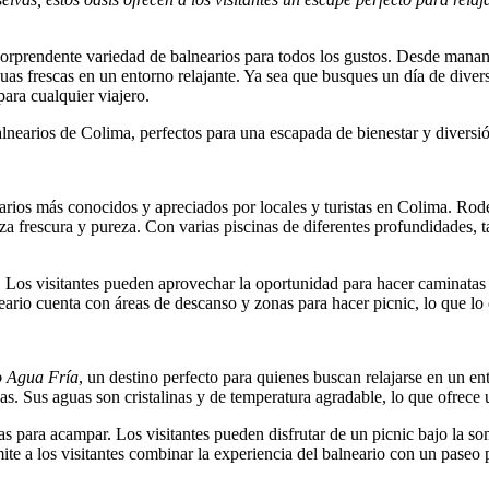
orprendente variedad de balnearios para todos los gustos. Desde manant
aguas frescas en un entorno relajante. Ya sea que busques un día de diver
para cualquier viajero.
lnearios de Colima, perfectos para una escapada de bienestar y diversi
arios más conocidos y apreciados por locales y turistas en Colima. Rod
za frescura y pureza. Con varias piscinas de diferentes profundidades, 
l. Los visitantes pueden aprovechar la oportunidad para hacer caminatas
alneario cuenta con áreas de descanso y zonas para hacer picnic, lo que l
o Agua Fría
, un destino perfecto para quienes buscan relajarse en un en
as. Sus aguas son cristalinas y de temperatura agradable, lo que ofrece 
 para acampar. Los visitantes pueden disfrutar de un picnic bajo la somb
e a los visitantes combinar la experiencia del balneario con un paseo p