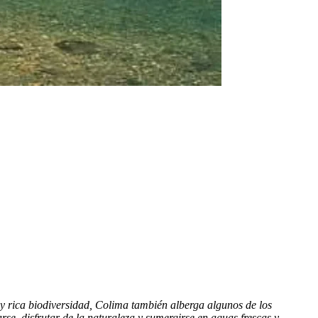
y rica biodiversidad, Colima también alberga algunos de los
rse, disfrutar de la naturaleza y sumergirse en aguas frescas y