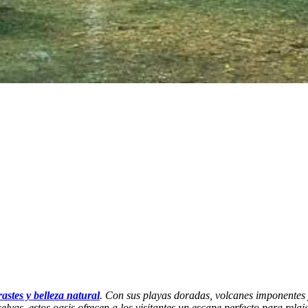
astes y belleza natural
. Con sus playas doradas, volcanes imponentes 
as, estos oasis ofrecen a los visitantes un escape perfecto para relaja