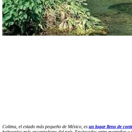
Colima, el estado más pequeño de México, es
un lugar lleno de contr
balnearios más encantadores del país. Enclavados entre montañas y selv