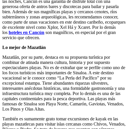
las noches, Cancún es una garantía de disfrute total con una
generosa oferta de antros bares y discotecas para bailar y pasarla
bien. Además de sus magníficas playas y cercanos cenotes, ríos
subterráneos y zonas arqueológicas, les recomendamos conocer,
como parte de unas vacaciones en este destino caribeño, ecoparques
de excelente nivel como Xplor, Xel Há y Xcaret. Por lo demás
los
hoteles en Cancún
son magníficos, en especial por el gran
servicio que ofrecen.
Lo mejor de Mazatlán
Mazatlán, por su parte, destaca en su propuesta turística por
combinar de atinada manera cultura, historia y por supuesto
espectaculares playas. No es de extrañar que se perfile como uno de
los focos turísticos más importantes de Sinaloa. A este destino
vacacional se le conoce como “La Perla del Pacífico” por su
excepcional estampa. Tiene abundantes riquezas silvestres,
interesantes anécdotas históricas, una formidable gastronomía y una
infraestructura turística muy completa. Por lo demás es una de las
capitales continentales para la pesca deportiva. Las playas más
famosas de Sinaloa son Playa Norte, Camarón, Gaviotas, Venados,
Los Pinos y Olas Altas.
También es sumamente grato tomar excursiones de kayak en las
playas mazatlecas para visitar islas cercanas como Chivos, Venados,