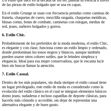
Un estilo que nace en la década de los 80, plasma su esencia a través
de las piezas de estilo holgado que se usa en capas.
En el estilo Grunge se usan con frecuencia prendas como camisas de
franela, chaquetas de cuero, mezclilla rasgada, chaquetas metálicas,
blusas cortas, botas de combate, camisetas con eslogan, medias de
red, jeans, suéteres holgados y gorros.
6. Estilo Chic.
Probablemente de los preferidos de la moda moderna, el estilo Chic,
es elegante y con clase, funciona como un estilo limpio y ordenado,
donde predominan los tonos negros y blancos, aunque también
pueden usarse otros colores sutiles, que le brinden simpleza y
elegancia. Ideal para esa mujer conservadora, que le encanta lucir
bien sin buscar llamar la atención.
7. Estilo Casual.
Dentro de los más populares, sin duda siempre el estilo casual tiene
un lugar privilegiado, este estilo de moda es considerado como la
evolución del estilo clásico en el cual se integran elementos básicos
domo jeans, sudaderas e incluso zapatillas de deporte clásicas, para
hacerlo más cómodo y accesible, sin dejar de representar una
alternativa elegante y de buen gusto.