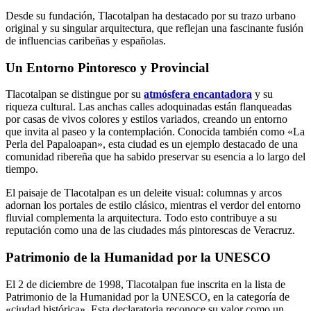
Desde su fundación, Tlacotalpan ha destacado por su trazo urbano
original y su singular arquitectura, que reflejan una fascinante fusión
de influencias caribeñas y españolas.
Un Entorno Pintoresco y Provincial
Tlacotalpan se distingue por su
atmósfera encantadora
y su
riqueza cultural. Las anchas calles adoquinadas están flanqueadas
por casas de vivos colores y estilos variados, creando un entorno
que invita al paseo y la contemplación. Conocida también como «La
Perla del Papaloapan», esta ciudad es un ejemplo destacado de una
comunidad ribereña que ha sabido preservar su esencia a lo largo del
tiempo.
El paisaje de Tlacotalpan es un deleite visual: columnas y arcos
adornan los portales de estilo clásico, mientras el verdor del entorno
fluvial complementa la arquitectura. Todo esto contribuye a su
reputación como una de las ciudades más pintorescas de Veracruz.
Patrimonio de la Humanidad por la UNESCO
El 2 de diciembre de 1998, Tlacotalpan fue inscrita en la lista de
Patrimonio de la Humanidad por la UNESCO, en la categoría de
«ciudad histórica». Esta declaratoria reconoce su valor como un