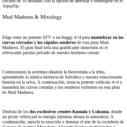
circuito de 10 tirolinas; con la opción de aterrizar o sumergirse en el
AquaZip.
Mud Madness & Mixology
Elige entre un potente ATV o un buggy 4×4 para
maniobrar en las
curvas cerradas y los rápidos senderos
de esta pista Mud-
Madness. El gran final será una gratificante inmersión en el
refrescante paraíso privado de nuestro hermoso cenote.
Comenzamos la aventura dándole la bienvenida a la tribu,
aprendiendo la mística herencia de Selvática y nuestra emocionante
historia en la selva. A continuación, toma tu potente vehículo 4×4 y
maniobra las curvas cerradas y los senderos extremos en esta pista
de Mud Madness.
Disfruta de los
dos exclusivos cenotes Kumala y Lukuma
, donde
un picnic refrescará tu energía mientras abraza la naturaleza. A
continuación, mezcla tu emoción y domina el arte de la coctelería de
la mano de nuestro Mexologo. Aprende técnicas tradicionales y