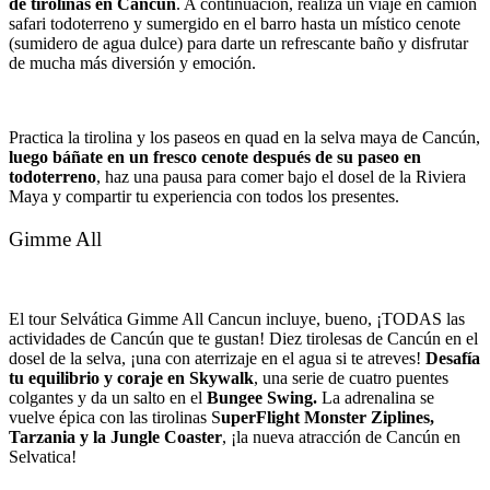
de tirolinas en Cancún
. A continuación, realiza un viaje en camión
safari todoterreno y sumergido en el barro hasta un místico cenote
(sumidero de agua dulce) para darte un refrescante baño y disfrutar
de mucha más diversión y emoción.
Practica la tirolina y los paseos en quad en la selva maya de Cancún,
luego báñate en un fresco cenote después de su paseo en
todoterreno
, haz una pausa para comer bajo el dosel de la Riviera
Maya y compartir tu experiencia con todos los presentes.
Gimme All
El tour Selvática Gimme All Cancun incluye, bueno, ¡TODAS las
actividades de Cancún que te gustan! Diez tirolesas de Cancún en el
dosel de la selva, ¡una con aterrizaje en el agua si te atreves!
Desafía
tu equilibrio y coraje en Skywalk
, una serie de cuatro puentes
colgantes y da un salto en el
Bungee Swing.
La adrenalina se
vuelve épica con las tirolinas S
uperFlight Monster Ziplines,
Tarzania y la Jungle Coaster
, ¡la nueva atracción de Cancún en
Selvatica!