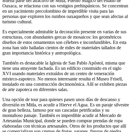
Buena parte del atractivo de Mitla, Pueblo Mágico del estado de
Oaxaca, se relaciona con sus vestigios prehispánicos. Se concentran
en un yacimiento precolombino de imperdible visita para las
personas que exploren los rumbos oaxaqueños y que sean afectas al
turismo cultural.
Es especialmente admirable la decoración presente en varias de sus
estructuras, con abundantes grecas de mosaicos: los geométricos
diseños de estos ornamentos son célebres e inconfundibles. En esta
zona han sido halladas cientos de miles de materiales tallados de
gran importancia histórica y antropológica.
También es destacable la Iglesia de San Pablo Apóstol, misma que
tiene una atrayente fachada. Es un edificio construido en el siglo
XVI usando materiales extraídos de un centro de veneración
mixteco-zapoteco. No menos interesante resulta el Museo Frisell,
instalado en una construcción decimonónica. Allí se exhiben piezas
de arte zapoteca en diferentes salas.
Una opción de tour para quienes pasen unos días de descanso y
diversión en Mitla, es acudir a Hierve el Agua. Es un paraje silvestre
de gran belleza, famoso por sus cascadas petrificadas y su
montañoso paisaje. También es imperdible acudir al Mercado de
Artesanías Municipal, donde se pueden comprar prendas de ropa
elaboradas con técnicas artesanales. Otros de los productos que allí
se comercializan son cremas de frutas, sarapes, figuras de piedra,